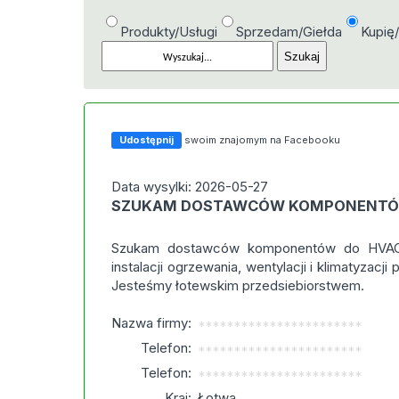
Produkty/Usługi
Sprzedam/Giełda
Kupię
Udostępnij
swoim znajomym na Facebooku
Data wysylki: 2026-05-27
SZUKAM DOSTAWCÓW KOMPONENTÓ
Szukam dostawców komponentów do HVAC. 
instalacji ogrzewania, wentylacji i klimatyzacj
Jesteśmy łotewskim przedsiebiorstwem.
Nazwa firmy:
***********************
Telefon:
***********************
Telefon:
***********************
Kraj:
Łotwa