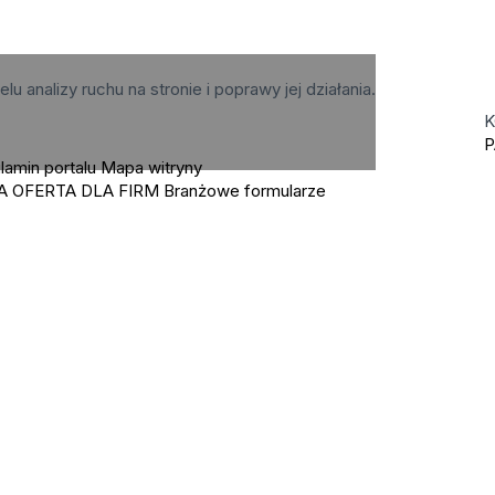
elu analizy ruchu na stronie i poprawy jej działania.
K
P
lamin portalu
Mapa witryny
A OFERTA DLA FIRM
Branżowe formularze