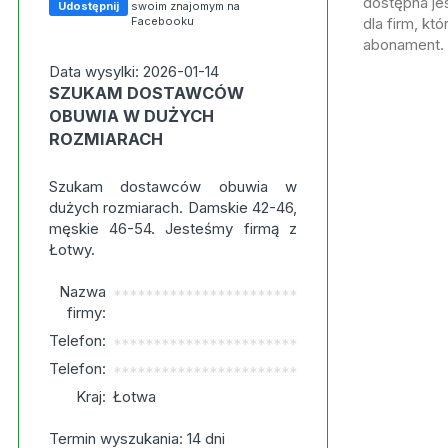
dostępna jes
Udostępnij
swoim znajomym na
Facebooku
dla firm, kt
abonament.
Data wysylki: 2026-01-14
SZUKAM DOSTAWCÓW
OBUWIA W DUŻYCH
ROZMIARACH
Szukam dostawców obuwia w
dużych rozmiarach. Damskie 42-46,
męskie 46-54. Jesteśmy firmą z
Łotwy.
Nazwa
***********************
firmy:
Telefon:
***********************
Telefon:
***********************
Kraj:
Łotwa
Termin wyszukania: 14 dni