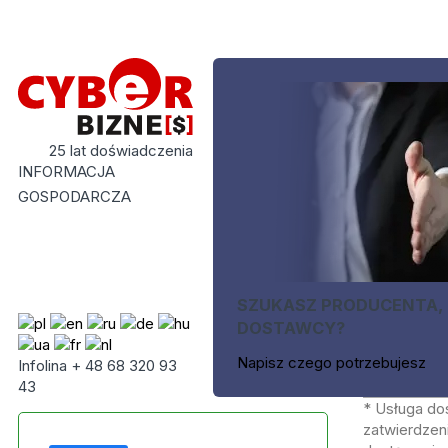
25 lat doświadczenia
INFORMACJA
GOSPODARCZA
SZUKASZ PRODUCENTA,
DOSTAWCY?
Napisz czego potrzebujesz
Infolina + 48 68 320 93
43
* Usługa do
zatwierdzeni