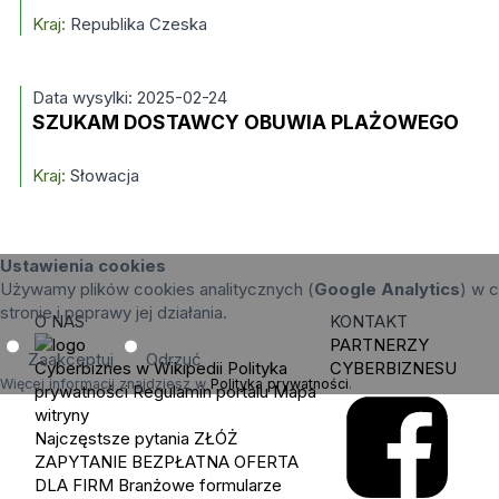
Kraj:
Republika Czeska
Data wysylki: 2025-02-24
SZUKAM DOSTAWCY OBUWIA PLAŻOWEGO
Kraj:
Słowacja
Ustawienia cookies
Używamy plików cookies analitycznych (
Google Analytics
) w c
stronie i poprawy jej działania.
O NAS
KONTAKT
PARTNERZY
Zaakceptuj
Odrzuć
Cyberbiznes w Wikipedii
Polityka
CYBERBIZNESU
Więcej informacji znajdziesz w
Polityka prywatności
.
prywatności
Regulamin portalu
Mapa
witryny
Najczęstsze pytania
ZŁÓŻ
ZAPYTANIE
BEZPŁATNA OFERTA
DLA FIRM
Branżowe formularze