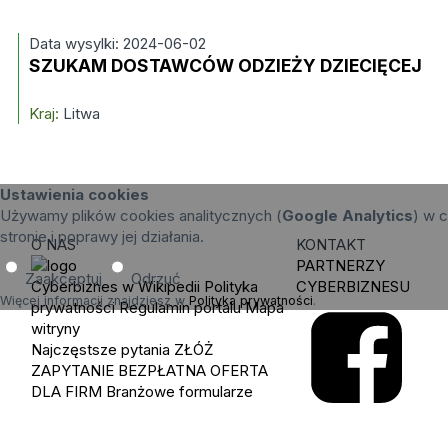
Data wysylki: 2024-06-02
SZUKAM DOSTAWCÓW ODZIEŻY DZIECIĘCEJ
Kraj:
Litwa
Ustawienia cookies
Używamy plików cookies analitycznych (
Google Analytics
) w c
stronie i poprawy jej działania.
O NAS
KONTAKT
PARTNERZY
Zaakceptuj
Odrzuć
Cyberbiznes w Wikipedii
Polityka
CYBERBIZNESU
Więcej informacji znajdziesz w
Polityka prywatności
.
prywatności
Regulamin portalu
Mapa
witryny
Najczęstsze pytania
ZŁÓŻ
ZAPYTANIE
BEZPŁATNA OFERTA
DLA FIRM
Branżowe formularze