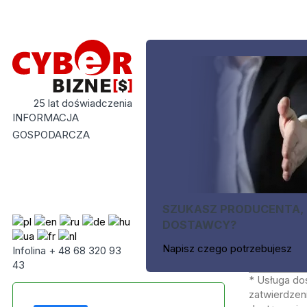
25 lat doświadczenia
INFORMACJA
GOSPODARCZA
SZUKASZ PRODUCENTA,
DOSTAWCY?
Napisz czego potrzebujesz
Infolina + 48 68 320 93
43
* Usługa do
zatwierdzeni