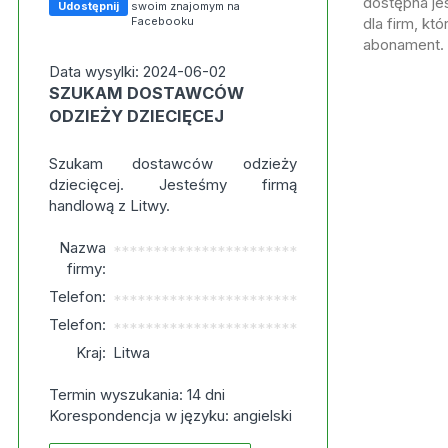
dostępna jes
Udostępnij
swoim znajomym na
Facebooku
dla firm, kt
abonament.
Data wysylki: 2024-06-02
SZUKAM DOSTAWCÓW
ODZIEŻY DZIECIĘCEJ
Szukam dostawców odzieży
dziecięcej. Jesteśmy firmą
handlową z Litwy.
Nazwa
***********************
firmy:
Telefon:
***********************
Telefon:
***********************
Kraj:
Litwa
Termin wyszukania: 14 dni
Korespondencja w języku: angielski