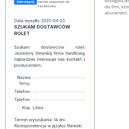
dostępna jes
Udostępnij
swoim znajomym na
Facebooku
dla firm, kt
abonament.
Data wysylki: 2025-04-23
SZUKAM DOSTAWCÓW
ROLET
Szukam dostawców rolet.
Jesteśmy litewską firma handlową,
najbardziej interesuje nas kontakt z
producentem.
Nazwa
***********************
firmy:
Telefon:
***********************
Telefon:
***********************
Kraj:
Litwa
Termin wyszukania: 14 dni
Korespondencja w języku: litewski