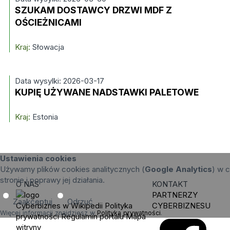
SZUKAM DOSTAWCY DRZWI MDF Z
OŚCIEŻNICAMI
Kraj:
Słowacja
Data wysylki: 2026-03-17
KUPIĘ UŻYWANE NADSTAWKI PALETOWE
Kraj:
Estonia
Ustawienia cookies
Używamy plików cookies analitycznych (
Google Analytics
) w c
stronie i poprawy jej działania.
O NAS
KONTAKT
PARTNERZY
Zaakceptuj
Odrzuć
Cyberbiznes w Wikipedii
Polityka
CYBERBIZNESU
Więcej informacji znajdziesz w
Polityka prywatności
.
prywatności
Regulamin portalu
Mapa
witryny