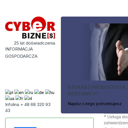
25 lat doświadczenia
INFORMACJA
GOSPODARCZA
SZUKASZ PRODUCENTA,
DOSTAWCY?
Napisz czego potrzebujesz
Infolina + 48 68 320 93
43
* Usługa do
zatwierdzeni