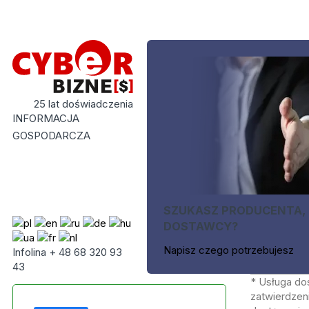
25 lat doświadczenia
INFORMACJA
GOSPODARCZA
SZUKASZ PRODUCENTA,
DOSTAWCY?
Napisz czego potrzebujesz
Infolina + 48 68 320 93
43
* Usługa do
zatwierdzeni