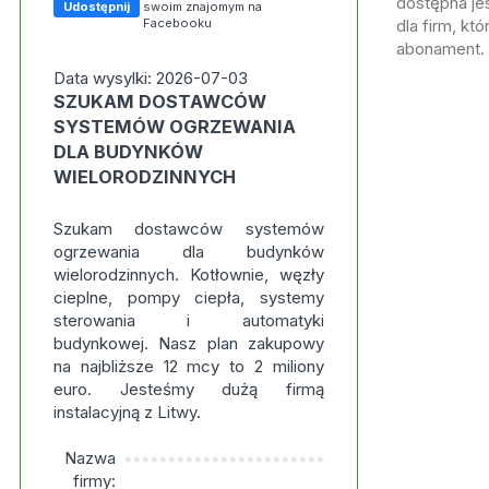
dostępna jes
Udostępnij
swoim znajomym na
Facebooku
dla firm, kt
abonament.
Data wysylki: 2026-07-03
SZUKAM DOSTAWCÓW
SYSTEMÓW OGRZEWANIA
DLA BUDYNKÓW
WIELORODZINNYCH
Szukam dostawców systemów
ogrzewania dla budynków
wielorodzinnych. Kotłownie, węzły
cieplne, pompy ciepła, systemy
sterowania i automatyki
budynkowej. Nasz plan zakupowy
na najbliższe 12 mcy to 2 miliony
euro. Jesteśmy dużą firmą
instalacyjną z Litwy.
Nazwa
***********************
firmy: