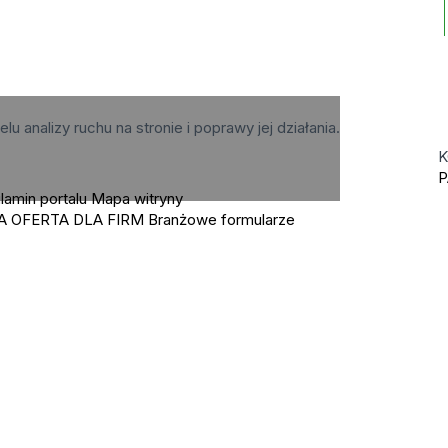
elu analizy ruchu na stronie i poprawy jej działania.
K
P
lamin portalu
Mapa witryny
A OFERTA DLA FIRM
Branżowe formularze