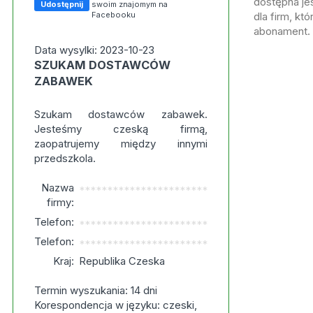
dostępna jes
Udostępnij
swoim znajomym na
Facebooku
dla firm, kt
abonament.
Data wysylki: 2023-10-23
SZUKAM DOSTAWCÓW
ZABAWEK
Szukam dostawców zabawek.
Jesteśmy czeską firmą,
zaopatrujemy między innymi
przedszkola.
Nazwa
***********************
firmy:
Telefon:
***********************
Telefon:
***********************
Kraj:
Republika Czeska
Termin wyszukania: 14 dni
Korespondencja w języku: czeski,