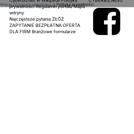
Cyberbiznes w Wikipedii
Polityka
CYBERBIZNESU
Więcej informacji znajdziesz w
Polityka prywatności
.
prywatności
Regulamin portalu
Mapa
witryny
Najczęstsze pytania
ZŁÓŻ
ZAPYTANIE
BEZPŁATNA OFERTA
DLA FIRM
Branżowe formularze