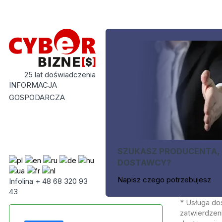
25 lat doświadczenia
INFORMACJA
GOSPODARCZA
SZUKASZ PRODUCENTA,
DOSTAWCY?
Napisz czego potrzebujesz
Infolina + 48 68 320 93
43
* Usługa do
zatwierdzeni