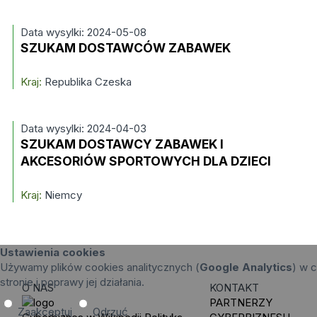
Data wysylki: 2024-05-08
SZUKAM DOSTAWCÓW ZABAWEK
Kraj:
Republika Czeska
Data wysylki: 2024-04-03
SZUKAM DOSTAWCY ZABAWEK I
AKCESORIÓW SPORTOWYCH DLA DZIECI
Kraj:
Niemcy
Ustawienia cookies
Używamy plików cookies analitycznych (
Google Analytics
) w c
stronie i poprawy jej działania.
O NAS
KONTAKT
PARTNERZY
Zaakceptuj
Odrzuć