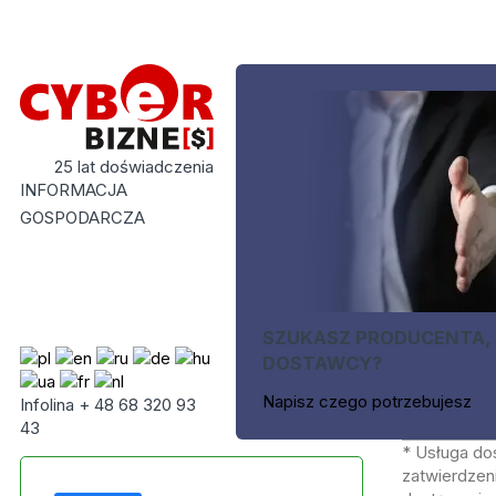
25 lat doświadczenia
INFORMACJA
GOSPODARCZA
SZUKASZ PRODUCENTA,
DOSTAWCY?
Napisz czego potrzebujesz
Infolina + 48 68 320 93
43
* Usługa do
zatwierdzeni