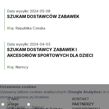
Data wysylki: 2024-05-08
SZUKAM DOSTAWCÓW ZABAWEK
Kraj:
Republika Czeska
Data wysylki: 2024-04-03
SZUKAM DOSTAWCY ZABAWEK I
AKCESORIÓW SPORTOWYCH DLA DZIECI
Kraj:
Niemcy
Ustawienia cookies
Używamy plików cookies analitycznych (
Google Analytics
) w c
stronie i poprawy jej działania.
O NAS
KONTAKT
PARTNERZY
Zaakceptuj
Odrzuć