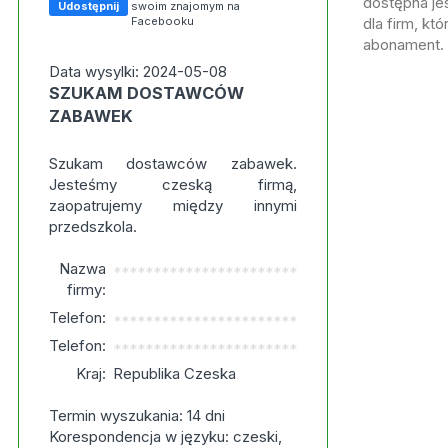
dostępna jes
Udostępnij
swoim znajomym na
Facebooku
dla firm, kt
abonament.
Data wysylki: 2024-05-08
SZUKAM DOSTAWCÓW
ZABAWEK
Szukam dostawców zabawek.
Jesteśmy czeską firmą,
zaopatrujemy między innymi
przedszkola.
Nazwa
***********************
firmy:
Telefon:
***********************
Telefon:
***********************
Kraj:
Republika Czeska
Termin wyszukania: 14 dni
Korespondencja w języku: czeski,