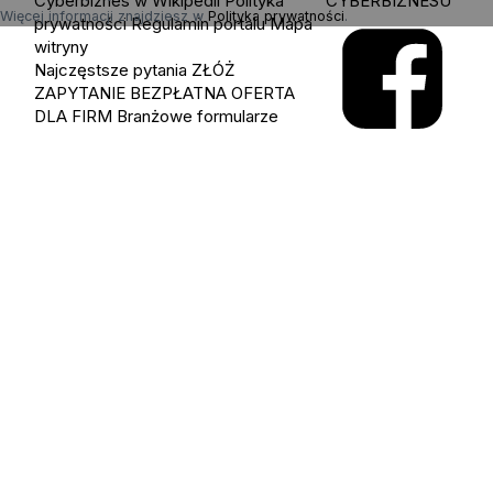
Cyberbiznes w Wikipedii
Polityka
CYBERBIZNESU
Więcej informacji znajdziesz w
Polityka prywatności
.
prywatności
Regulamin portalu
Mapa
witryny
Najczęstsze pytania
ZŁÓŻ
ZAPYTANIE
BEZPŁATNA OFERTA
DLA FIRM
Branżowe formularze