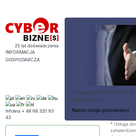
25 lat doświadczenia
INFORMACJA
GOSPODARCZA
SZUKASZ PRODUCENTA,
DOSTAWCY?
Napisz czego potrzebujesz
Infolina + 48 68 320 93
43
* Usługa do
zatwierdzeni