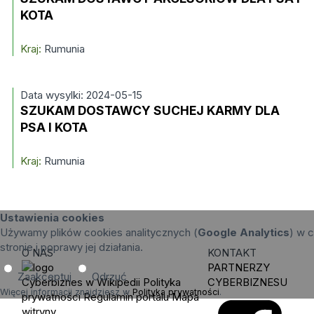
KOTA
Kraj:
Rumunia
Data wysylki: 2024-05-15
SZUKAM DOSTAWCY SUCHEJ KARMY DLA
PSA I KOTA
Kraj:
Rumunia
Ustawienia cookies
Używamy plików cookies analitycznych (
Google Analytics
) w c
stronie i poprawy jej działania.
O NAS
KONTAKT
PARTNERZY
Zaakceptuj
Odrzuć
Cyberbiznes w Wikipedii
Polityka
CYBERBIZNESU
Więcej informacji znajdziesz w
Polityka prywatności
.
prywatności
Regulamin portalu
Mapa
witryny