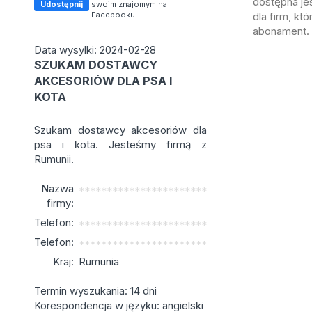
dostępna jes
Udostępnij
swoim znajomym na
Facebooku
dla firm, kt
abonament.
Data wysylki: 2024-02-28
SZUKAM DOSTAWCY
AKCESORIÓW DLA PSA I
KOTA
Szukam dostawcy akcesoriów dla
psa i kota. Jesteśmy firmą z
Rumunii.
Nazwa
***********************
firmy:
Telefon:
***********************
Telefon:
***********************
Kraj:
Rumunia
Termin wyszukania: 14 dni
Korespondencja w języku: angielski