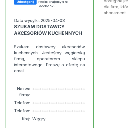
dostępna jes
Udostępnij
swoim znajomym na
Facebooku
dla firm, kt
abonament.
Data wysylki: 2025-04-03
SZUKAM DOSTAWCY
AKCESORIÓW KUCHENNYCH
Szukam dostawcy akcesoriów
kuchennych. Jesteśmy węgierską
firmą, operatorem sklepu
internetowego. Proszę o ofertę na
email.
Nazwa
***********************
firmy:
Telefon:
***********************
Telefon:
***********************
Kraj:
Węgry