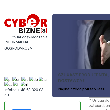
25 lat doświadczenia
INFORMACJA
GOSPODARCZA
SZUKASZ PRODUCENTA,
DOSTAWCY?
Napisz czego potrzebujesz
Infolina + 48 68 320 93
43
* Usługa do
zatwierdzeni