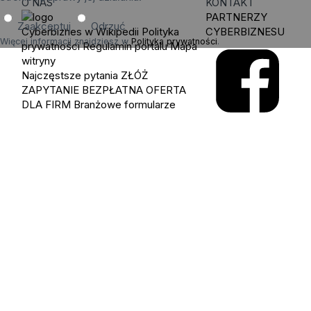
O NAS
KONTAKT
PARTNERZY
Zaakceptuj
Odrzuć
Cyberbiznes w Wikipedii
Polityka
CYBERBIZNESU
Więcej informacji znajdziesz w
Polityka prywatności
.
prywatności
Regulamin portalu
Mapa
witryny
Najczęstsze pytania
ZŁÓŻ
ZAPYTANIE
BEZPŁATNA OFERTA
DLA FIRM
Branżowe formularze