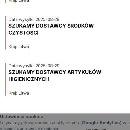
Kraj:
Litwa
Data wysylki: 2025-08-29
SZUKAMY DOSTAWCY ŚRODKÓW
CZYSTOŚCI
Kraj:
Litwa
Data wysylki: 2025-08-29
SZUKAMY DOSTAWCY ARTYKUŁÓW
HIGIENICZNYCH
Kraj:
Litwa
Ustawienia cookies
Używamy plików cookies analitycznych (
Google Analytics
) w c
stronie i poprawy jej działania.