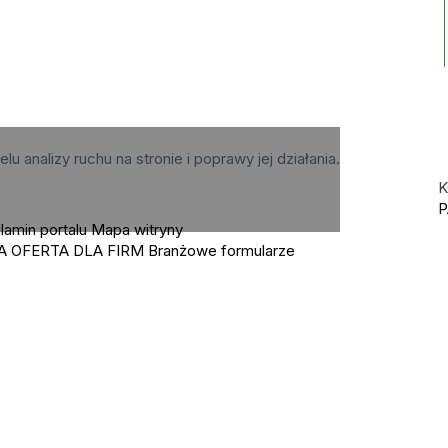
elu analizy ruchu na stronie i poprawy jej działania.
K
P
lamin portalu
Mapa witryny
A OFERTA DLA FIRM
Branżowe formularze