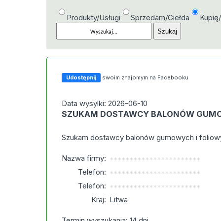
Produkty/Usługi
Sprzedam/Giełda
Kupię
Udostępnij
swoim znajomym na Facebooku
Data wysylki: 2026-06-10
SZUKAM DOSTAWCY BALONÓW GUMO
Szukam dostawcy balonów gumowych i foliowyc
Nazwa firmy:
***********************
Telefon:
***********************
Telefon:
***********************
Kraj:
Litwa
Termin wyszukania: 14 dni