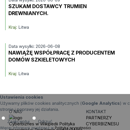
SZUKAM DOSTAWCY TRUMIEN
DREWNIANYCH.
Kraj:
Litwa
Data wysylki: 2026-06-08
NAWIĄŻĘ WSPÓŁPRACĘ Z PRODUCENTEM
DOMÓW SZKIELETOWYCH
Kraj:
Litwa
Ustawienia cookies
Używamy plików cookies analitycznych (
Google Analytics
) w c
stronie i poprawy jej działania.
O NAS
KONTAKT
PARTNERZY
Zaakceptuj
Odrzuć
Cyberbiznes w Wikipedii
Polityka
CYBERBIZNESU
Więcej informacji znajdziesz w
Polityka prywatności
.
prywatności
Regulamin portalu
Mapa