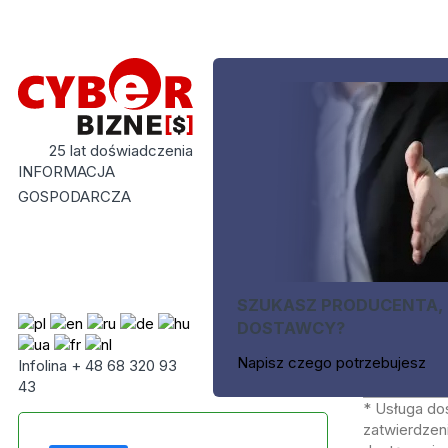
25 lat doświadczenia
INFORMACJA
GOSPODARCZA
SZUKASZ PRODUCENTA,
DOSTAWCY?
Napisz czego potrzebujesz
Infolina + 48 68 320 93
43
* Usługa do
zatwierdzeni