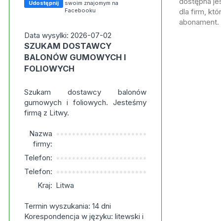
dostępna jes
Udostępnij
swoim znajomym na
Facebooku
dla firm, kt
abonament.
Data wysylki: 2026-07-02
SZUKAM DOSTAWCY
BALONÓW GUMOWYCH I
FOLIOWYCH
Szukam dostawcy balonów
gumowych i foliowych. Jesteśmy
firmą z Litwy.
Nazwa
***********************
firmy:
Telefon:
***********************
Telefon:
***********************
Kraj:
Litwa
Termin wyszukania: 14 dni
Korespondencja w języku: litewski i