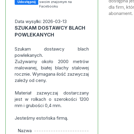
dostępna jes
Udostępnij
swoim znajomym na
Facebooku
dla firm, kt
abonament.
Data wysylki: 2026-03-13
SZUKAM DOSTAWCY BLACH
POWLEKANYCH
Szukam dostawcy blach
powlekanych.
Zużywamy około 2000 metrów
malowanej, białej blachy stalowej
rocznie. Wymagana ilość zazwyczaj
zależy od ceny.
Materiał zazwyczaj dostarczany
jest w rolkach o szerokości 1200
mm i grubości 0,4 mm.
Jesteśmy estońska firmą.
Nazwa
***********************