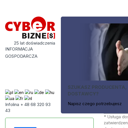
25 lat doświadczenia
INFORMACJA
GOSPODARCZA
SZUKASZ PRODUCENTA,
DOSTAWCY?
Napisz czego potrzebujesz
Infolina + 48 68 320 93
43
* Usługa do
zatwierdzeni