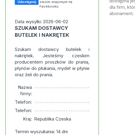
dostępna jes
Udostępnij
swoim znajomym na
Facebooku
dla firm, kt
abonament.
Data wysylki: 2026-06-02
SZUKAM DOSTAWCY
BUTELEK I NAKRĘTEK
Szukam dostawcy butelek i
nakrętek. Jesteśmy czeskim
producentem proszków do prania,
płynów do płukania, mydeł w płynie
oraz żeli do prania.
Nazwa
***********************
firmy:
Telefon:
***********************
Telefon:
***********************
Kraj:
Republika Czeska
Termin wyszukania: 14 dni