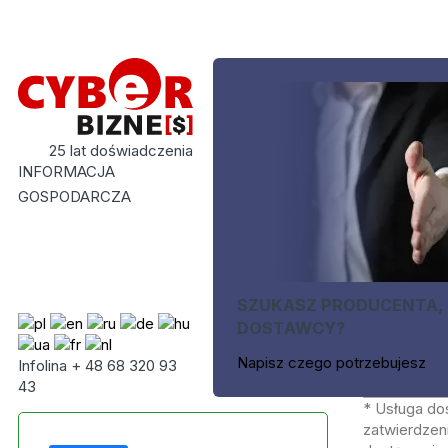
25 lat doświadczenia
INFORMACJA
GOSPODARCZA
SZUKASZ PRODUCENTA,
DOSTAWCY?
Napisz czego potrzebujesz
Infolina + 48 68 320 93
43
* Usługa do
zatwierdzeni