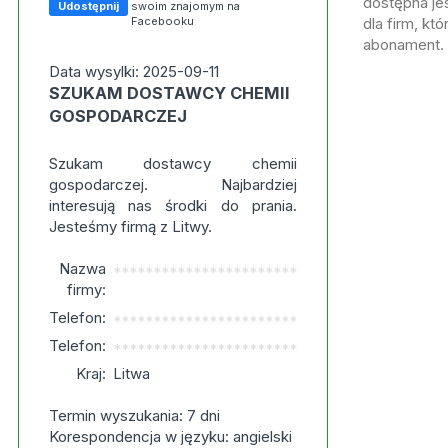
dostępna jes
Udostępnij
swoim znajomym na
Facebooku
dla firm, kt
abonament.
Data wysylki: 2025-09-11
SZUKAM DOSTAWCY CHEMII
GOSPODARCZEJ
Szukam dostawcy chemii
gospodarczej. Najbardziej
interesują nas środki do prania.
Jesteśmy firmą z Litwy.
Nazwa
***********************
firmy:
Telefon:
***********************
Telefon:
***********************
Kraj:
Litwa
Termin wyszukania: 7 dni
Korespondencja w języku: angielski