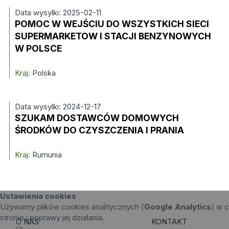
Data wysylki: 2025-02-11
POMOC W WEJŚCIU DO WSZYSTKICH SIECI
SUPERMARKETOW I STACJI BENZYNOWYCH
W POLSCE
Kraj:
Polska
Data wysylki: 2024-12-17
SZUKAM DOSTAWCÓW DOMOWYCH
ŚRODKÓW DO CZYSZCZENIA I PRANIA
Kraj:
Rumunia
Ustawienia cookies
Używamy plików cookies analitycznych (
Google Analytics
) w c
stronie i poprawy jej działania.
O NAS
KONTAKT