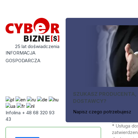
25 lat doświadczenia
INFORMACJA
GOSPODARCZA
SZUKASZ PRODUCENTA,
DOSTAWCY?
Napisz czego potrzebujesz
Infolina + 48 68 320 93
43
* Usługa do
zatwierdzeni