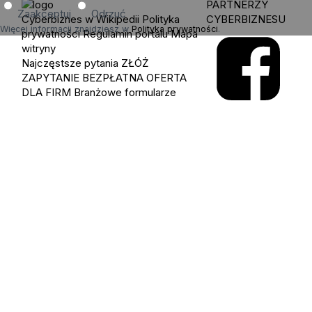
PARTNERZY
Zaakceptuj
Odrzuć
Cyberbiznes w Wikipedii
Polityka
CYBERBIZNESU
Więcej informacji znajdziesz w
Polityka prywatności
.
prywatności
Regulamin portalu
Mapa
witryny
Najczęstsze pytania
ZŁÓŻ
ZAPYTANIE
BEZPŁATNA OFERTA
DLA FIRM
Branżowe formularze