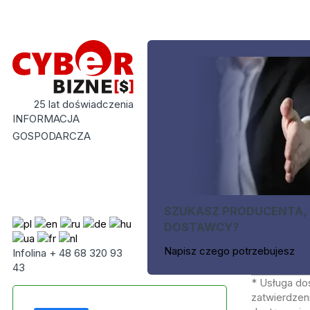
25 lat doświadczenia
INFORMACJA
GOSPODARCZA
SZUKASZ PRODUCENTA,
DOSTAWCY?
Napisz czego potrzebujesz
Infolina + 48 68 320 93
43
* Usługa do
zatwierdzeni