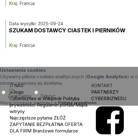
Kraj:
Francja
Data wysylki: 2025-09-24
SZUKAM DOSTAWCY CIASTEK I PIERNIKÓW
Kraj:
Francja
Ustawienia cookies
Używamy plików cookies analitycznych (
Google Analytics
) w c
stronie i poprawy jej działania.
O NAS
KONTAKT
PARTNERZY
Zaakceptuj
Odrzuć
Cyberbiznes w Wikipedii
Polityka
CYBERBIZNESU
Więcej informacji znajdziesz w
Polityka prywatności
.
prywatności
Regulamin portalu
Mapa
witryny
Najczęstsze pytania
ZŁÓŻ
ZAPYTANIE
BEZPŁATNA OFERTA
DLA FIRM
Branżowe formularze