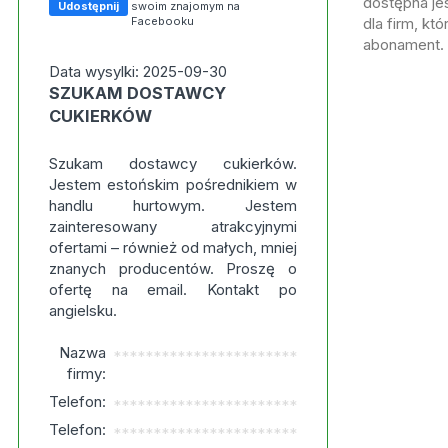
dostępna jes
Udostępnij
swoim znajomym na
Facebooku
dla firm, kt
abonament.
Data wysylki: 2025-09-30
SZUKAM DOSTAWCY
CUKIERKÓW
Szukam dostawcy cukierków.
Jestem estońskim pośrednikiem w
handlu hurtowym. Jestem
zainteresowany atrakcyjnymi
ofertami – również od małych, mniej
znanych producentów. Proszę o
ofertę na email. Kontakt po
angielsku.
Nazwa
***********************
firmy:
Telefon:
***********************
Telefon:
***********************