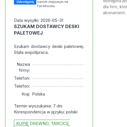
dostępna jes
Udostępnij
swoim znajomym na
Facebooku
dla firm, kt
abonament.
Data wysylki: 2026-05-31
SZUKAM DOSTAWCY DESKI
PALETOWEJ
Szukam dostawcy deski paletowej.
Stała współpraca.
Nazwa
***********************
firmy:
Telefon:
***********************
Telefon:
***********************
Kraj:
Polska
Termin wyszukania: 7 dni
Korespondencja w języku: polski
KUPIĘ DREWNO, TARCICĘ,