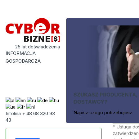
25 lat doświadczenia
INFORMACJA
GOSPODARCZA
SZUKASZ PRODUCENTA,
DOSTAWCY?
Napisz czego potrzebujesz
Infolina + 48 68 320 93
43
* Usługa do
zatwierdzeni