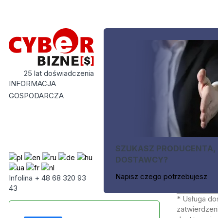
25 lat doświadczenia
INFORMACJA
GOSPODARCZA
SZUKASZ PRODUCENTA,
DOSTAWCY?
Napisz czego potrzebujesz
Infolina + 48 68 320 93
43
* Usługa do
zatwierdzeni