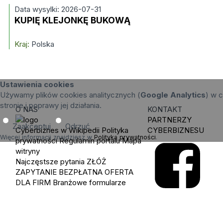
Data wysylki: 2026-07-31
KUPIĘ KLEJONKĘ BUKOWĄ
Kraj:
Polska
Ustawienia cookies
Używamy plików cookies analitycznych (
Google Analytics
) w c
stronie i poprawy jej działania.
O NAS
KONTAKT
PARTNERZY
Zaakceptuj
Odrzuć
Cyberbiznes w Wikipedii
Polityka
CYBERBIZNESU
Więcej informacji znajdziesz w
Polityka prywatności
.
prywatności
Regulamin portalu
Mapa
witryny
Najczęstsze pytania
ZŁÓŻ
ZAPYTANIE
BEZPŁATNA OFERTA
DLA FIRM
Branżowe formularze