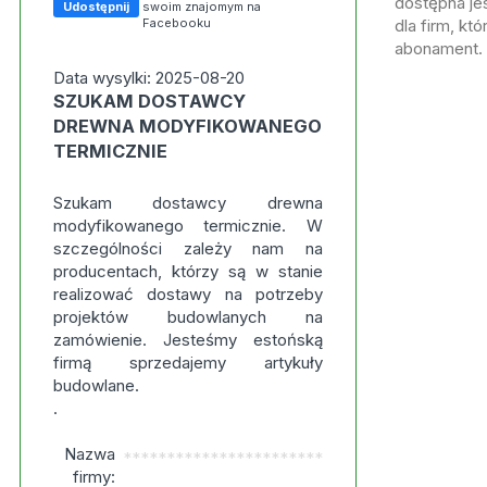
dostępna jes
Udostępnij
swoim znajomym na
Facebooku
dla firm, kt
abonament.
Data wysylki: 2025-08-20
SZUKAM DOSTAWCY
DREWNA MODYFIKOWANEGO
TERMICZNIE
Szukam dostawcy drewna
modyfikowanego termicznie. W
szczególności zależy nam na
producentach, którzy są w stanie
realizować dostawy na potrzeby
projektów budowlanych na
zamówienie. Jesteśmy estońską
firmą sprzedajemy artykuły
budowlane.
.
Nazwa
***********************
firmy: