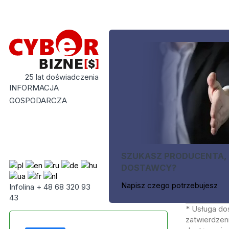
25 lat doświadczenia
INFORMACJA
GOSPODARCZA
SZUKASZ PRODUCENTA,
DOSTAWCY?
Napisz czego potrzebujesz
Infolina + 48 68 320 93
43
* Usługa do
zatwierdzeni