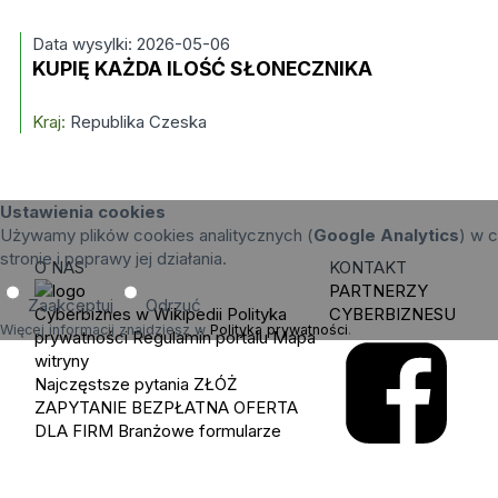
Data wysylki: 2026-05-06
KUPIĘ KAŻDA ILOŚĆ SŁONECZNIKA
Kraj:
Republika Czeska
Ustawienia cookies
Używamy plików cookies analitycznych (
Google Analytics
) w c
stronie i poprawy jej działania.
O NAS
KONTAKT
PARTNERZY
Zaakceptuj
Odrzuć
Cyberbiznes w Wikipedii
Polityka
CYBERBIZNESU
Więcej informacji znajdziesz w
Polityka prywatności
.
prywatności
Regulamin portalu
Mapa
witryny
Najczęstsze pytania
ZŁÓŻ
ZAPYTANIE
BEZPŁATNA OFERTA
DLA FIRM
Branżowe formularze