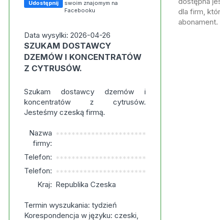
dostępna jes
Udostępnij
swoim znajomym na
Facebooku
dla firm, kt
abonament.
Data wysylki: 2026-04-26
SZUKAM DOSTAWCY
DZEMÓW I KONCENTRATÓW
Z CYTRUSÓW.
Szukam dostawcy dzemów i
koncentratów z cytrusów.
Jesteśmy czeską firmą.
Nazwa
***********************
firmy:
Telefon:
***********************
Telefon:
***********************
Kraj:
Republika Czeska
Termin wyszukania: tydzień
Korespondencja w języku: czeski,