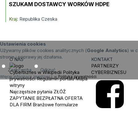
SZUKAM DOSTAWCY WORKÓW HDPE
Kraj:
Republika Czeska
Ustawienia cookies
Używamy plików cookies analitycznych (
Google Analytics
) w c
stronie i poprawy jej działania.
O NAS
KONTAKT
PARTNERZY
Zaakceptuj
Odrzuć
Cyberbiznes w Wikipedii
Polityka
CYBERBIZNESU
Więcej informacji znajdziesz w
Polityka prywatności
.
prywatności
Regulamin portalu
Mapa
witryny
Najczęstsze pytania
ZŁÓŻ
ZAPYTANIE
BEZPŁATNA OFERTA
DLA FIRM
Branżowe formularze