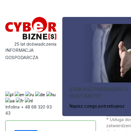
25 lat doświadczenia
INFORMACJA
GOSPODARCZA
SZUKASZ PRODUCENTA,
DOSTAWCY?
Napisz czego potrzebujesz
Infolina + 48 68 320 93
43
* Usługa do
zatwierdzeni