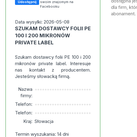
dostępna jes
Udostępnij
swoim znajomym na
Facebooku
dla firm, kt
abonament.
Data wysylki: 2026-05-08
SZUKAM DOSTAWCY FOLII PE
100 I 200 MIKRONÓW
PRIVATE LABEL
Szukam dostawcy folii PE 100 i 200
mikronów private label. Interesuje
nas kontakt z producentem.
Jesteśmy słowacką firmą.
Nazwa
***********************
firmy:
Telefon:
***********************
Telefon:
***********************
Kraj:
Słowacja
Termin wyszukania: 14 dni