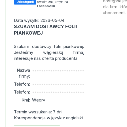
dostępna jes
Udostępnij
swoim znajomym na
Facebooku
dla firm, kt
abonament.
Data wysylki: 2026-05-04
SZUKAM DOSTAWCY FOLII
PIANKOWEJ
Szukam dostawcy folii piankowej.
Jesteśmy węgierską firma,
interesuje nas oferta producenta.
Nazwa
***********************
firmy:
Telefon:
***********************
Telefon:
***********************
Kraj:
Węgry
Termin wyszukania: 7 dni
Korespondencja w języku: angielski