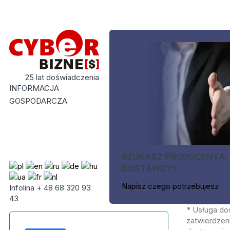
25 lat doświadczenia
INFORMACJA
GOSPODARCZA
SZUKASZ PRODUCENTA,
DOSTAWCY?
Napisz czego potrzebujesz
Infolina + 48 68 320 93
43
* Usługa do
zatwierdzeni