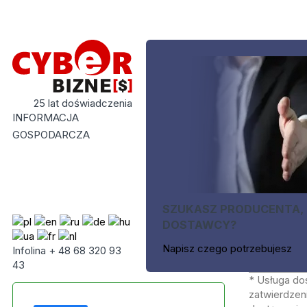
25 lat doświadczenia
INFORMACJA
GOSPODARCZA
SZUKASZ PRODUCENTA,
DOSTAWCY?
Napisz czego potrzebujesz
Infolina + 48 68 320 93
43
* Usługa do
zatwierdzeni