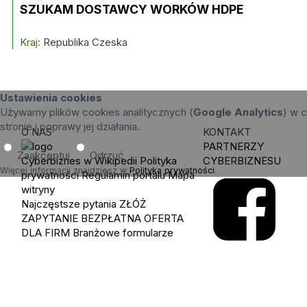
SZUKAM DOSTAWCY WORKÓW HDPE
Kraj:
Republika Czeska
Ustawienia cookies
Używamy plików cookies analitycznych (
Google Analytics
) w c
stronie i poprawy jej działania.
O NAS
KONTAKT
PARTNERZY
Zaakceptuj
Odrzuć
Cyberbiznes w Wikipedii
Polityka
CYBERBIZNESU
Więcej informacji znajdziesz w
Polityka prywatności
.
prywatności
Regulamin portalu
Mapa
witryny
Najczęstsze pytania
ZŁÓŻ
ZAPYTANIE
BEZPŁATNA OFERTA
DLA FIRM
Branżowe formularze