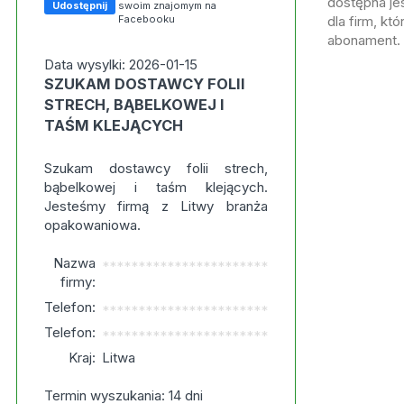
dostępna jes
Udostępnij
swoim znajomym na
Facebooku
dla firm, kt
abonament.
Data wysylki: 2026-01-15
SZUKAM DOSTAWCY FOLII
STRECH, BĄBELKOWEJ I
TAŚM KLEJĄCYCH
Szukam dostawcy folii strech,
bąbelkowej i taśm klejących.
Jesteśmy firmą z Litwy branża
opakowaniowa.
Nazwa
***********************
firmy:
Telefon:
***********************
Telefon:
***********************
Kraj:
Litwa
Termin wyszukania: 14 dni