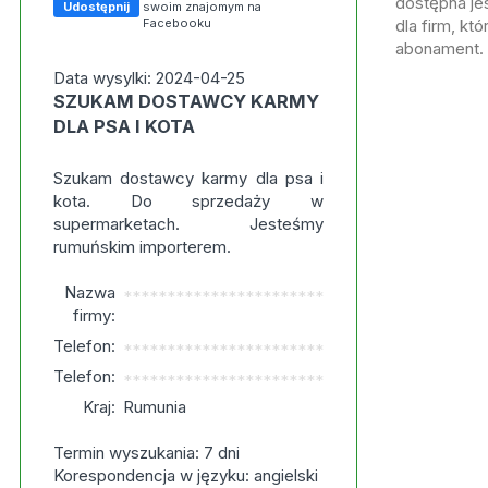
dostępna jes
Udostępnij
swoim znajomym na
Facebooku
dla firm, kt
abonament.
Data wysylki: 2024-04-25
SZUKAM DOSTAWCY KARMY
DLA PSA I KOTA
Szukam dostawcy karmy dla psa i
kota. Do sprzedaży w
supermarketach. Jesteśmy
rumuńskim importerem.
Nazwa
***********************
firmy:
Telefon:
***********************
Telefon:
***********************
Kraj:
Rumunia
Termin wyszukania: 7 dni
Korespondencja w języku: angielski