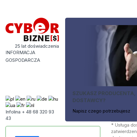
25 lat doświadczenia
INFORMACJA
GOSPODARCZA
SZUKASZ PRODUCENTA,
DOSTAWCY?
Napisz czego potrzebujesz
Infolina + 48 68 320 93
43
* Usługa do
zatwierdzeni