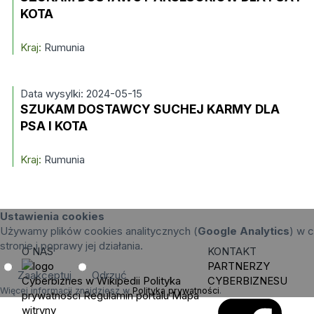
KOTA
Kraj:
Rumunia
Data wysylki: 2024-05-15
SZUKAM DOSTAWCY SUCHEJ KARMY DLA
PSA I KOTA
Kraj:
Rumunia
Ustawienia cookies
Używamy plików cookies analitycznych (
Google Analytics
) w c
stronie i poprawy jej działania.
O NAS
KONTAKT
PARTNERZY
Zaakceptuj
Odrzuć
Cyberbiznes w Wikipedii
Polityka
CYBERBIZNESU
Więcej informacji znajdziesz w
Polityka prywatności
.
prywatności
Regulamin portalu
Mapa
witryny