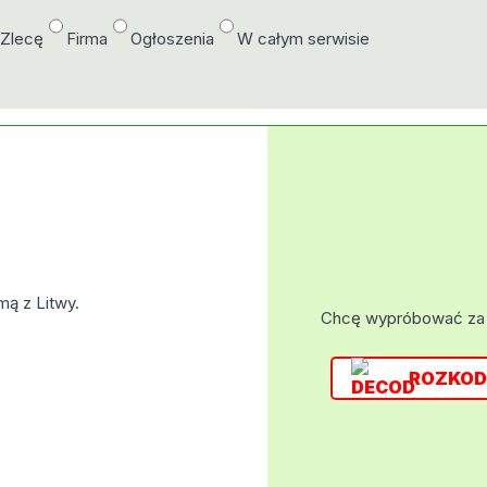
/Zlecę
Firma
Ogłoszenia
W całym serwisie
ą z Litwy.
Chcę wypróbować za
ROZKOD