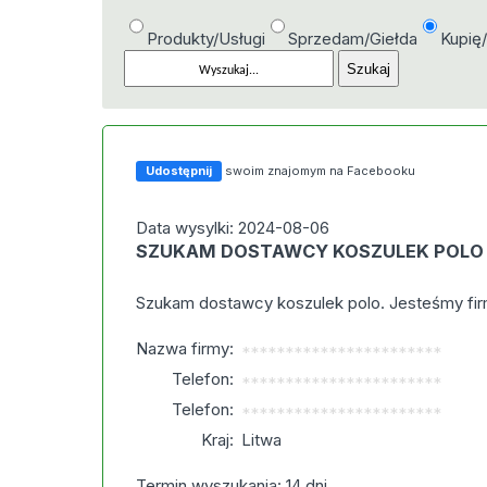
Produkty/Usługi
Sprzedam/Giełda
Kupię
Udostępnij
swoim znajomym na Facebooku
Data wysylki: 2024-08-06
SZUKAM DOSTAWCY KOSZULEK POLO
Szukam dostawcy koszulek polo. Jesteśmy firm
Nazwa firmy:
***********************
Telefon:
***********************
Telefon:
***********************
Kraj:
Litwa
Termin wyszukania: 14 dni