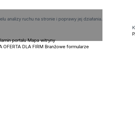
elu analizy ruchu na stronie i poprawy jej działania.
K
P
lamin portalu
Mapa witryny
A OFERTA DLA FIRM
Branżowe formularze