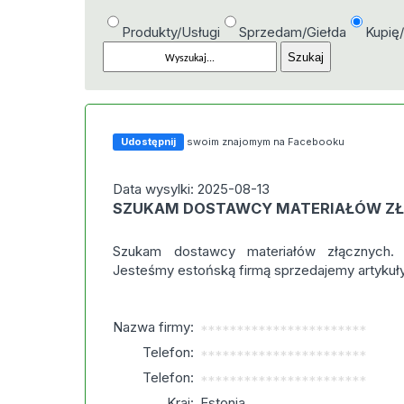
Produkty/Usługi
Sprzedam/Giełda
Kupię
Udostępnij
swoim znajomym na Facebooku
Data wysylki: 2025-08-13
SZUKAM DOSTAWCY MATERIAŁÓW Z
Szukam dostawcy materiałów złącznych. 
Jesteśmy estońską firmą sprzedajemy artykuł
Nazwa firmy:
***********************
Telefon:
***********************
Telefon:
***********************
Kraj:
Estonia