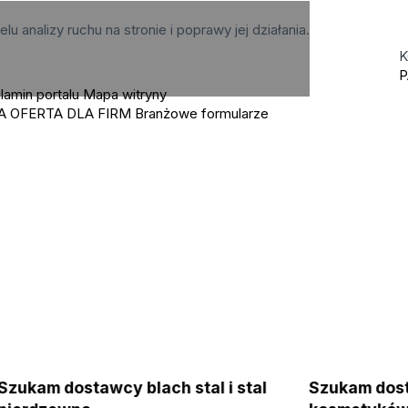
elu analizy ruchu na stronie i poprawy jej działania.
K
P
lamin portalu
Mapa witryny
A OFERTA DLA FIRM
Branżowe formularze
Szukam dostawcy blach stal i stal
Szukam do