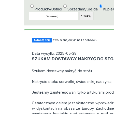
Produkty/Usługi
Sprzedam/Giełda
Kupię
Udostępnij
swoim znajomym na Facebooku
Data wysylki: 2025-05-28
SZUKAM DOSTAWCY NAKRYĆ DO STO
Szukam dostawcy nakryć do stołu.
Nakrycie stołu: serwetki, świeczniki, naczynia,
Jesteśmy zainteresowani tylko artykułami produk
Ostatecznym celem jest skuteczne wprowadze
w dyskontach na obszarze Europy Zachodnie
nawiązanie kontaktu pod adresem e-mail ora