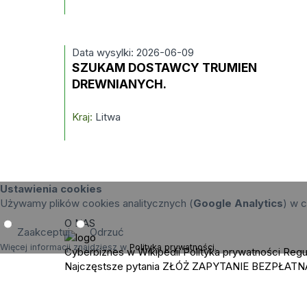
Data wysylki: 2026-06-09
SZUKAM DOSTAWCY TRUMIEN
DREWNIANYCH.
Kraj:
Litwa
Ustawienia cookies
Używamy plików cookies analitycznych (
Google Analytics
) w c
O NAS
Zaakceptuj
Odrzuć
Więcej informacji znajdziesz w
Polityka prywatności
.
Cyberbiznes w Wikipedii
Polityka prywatności
Regu
Najczęstsze pytania
ZŁÓŻ ZAPYTANIE
BEZPŁATN