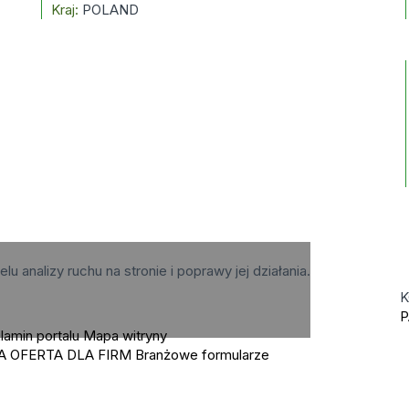
Kraj:
POLAND
elu analizy ruchu na stronie i poprawy jej działania.
K
P
lamin portalu
Mapa witryny
A OFERTA DLA FIRM
Branżowe formularze