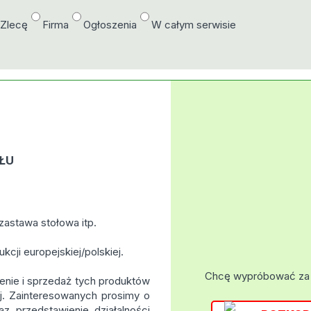
/Zlecę
Firma
Ogłoszenia
W całym serwisie
ŁU
 zastawa stołowa itp.
cji europejskiej/polskiej.
Chcę wypróbować za
nie i sprzedaż tych produktów
j. Zainteresowanych prosimy o
z przedstawienie działalności