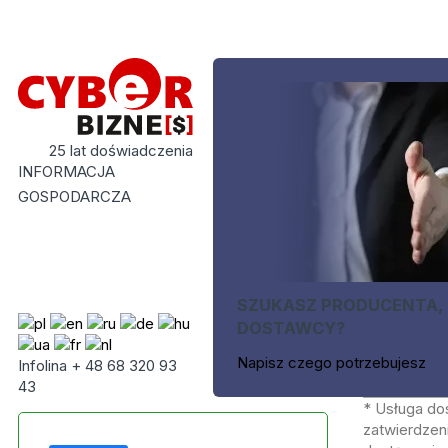
25 lat doświadczenia
INFORMACJA
GOSPODARCZA
SZUKASZ PRODUCENTA,
DOSTAWCY?
Napisz czego potrzebujesz
Infolina + 48 68 320 93
43
* Usługa do
zatwierdzeni