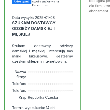
dostępna jes
Udostępnij
swoim znajomym na
Facebooku
dla firm, kt
abonament.
Data wysylki: 2025-01-08
SZUKAM DOSTAWCY
ODZIEŻY DAMSKIEJ I
MĘSKIEJ
Szukam dostawcy odzieży
damskiej i męskiej. Interesują nas
marki luksusowe. Jesteśmy
czeskim sklepem internetowym.
Nazwa
***********************
firmy:
Telefon:
***********************
Telefon:
***********************
Kraj:
Republika Czeska
Termin wyszukania: 14 dni