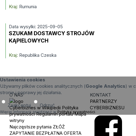
Kraj:
Rumunia
Data wysylki: 2025-09-05
SZUKAM DOSTAWCY STROJÓW
KĄPIELOWYCH
Kraj:
Republika Czeska
Ustawienia cookies
Używamy plików cookies analitycznych (
Google Analytics
) w c
stronie i poprawy jej działania.
O NAS
KONTAKT
PARTNERZY
Zaakceptuj
Odrzuć
Cyberbiznes w Wikipedii
Polityka
CYBERBIZNESU
Więcej informacji znajdziesz w
Polityka prywatności
.
prywatności
Regulamin portalu
Mapa
witryny
Najczęstsze pytania
ZŁÓŻ
ZAPYTANIE
BEZPŁATNA OFERTA