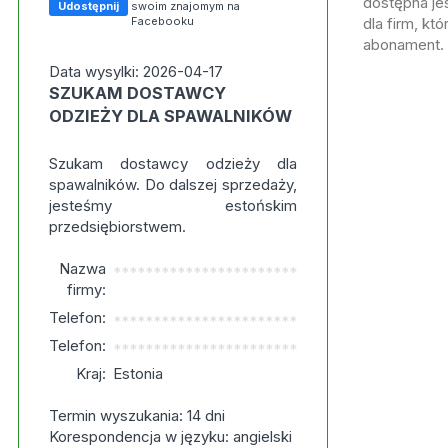
dostępna jes
Udostępnij
swoim znajomym na
Facebooku
dla firm, kt
abonament.
Data wysylki: 2026-04-17
SZUKAM DOSTAWCY
ODZIEŻY DLA SPAWALNIKÓW
Szukam dostawcy odzieży dla
spawalników. Do dalszej sprzedaży,
jesteśmy estońskim
przedsiębiorstwem.
Nazwa
***********************
firmy:
Telefon:
***********************
Telefon:
***********************
Kraj:
Estonia
Termin wyszukania: 14 dni
Korespondencja w języku: angielski