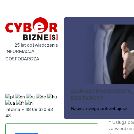
25 lat doświadczenia
INFORMACJA
GOSPODARCZA
SZUKASZ PRODUCENTA,
DOSTAWCY?
Napisz czego potrzebujesz
Infolina + 48 68 320 93
43
* Usługa do
zatwierdzeni