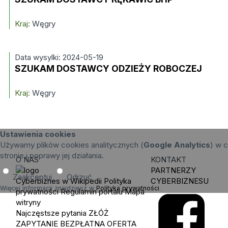
Kraj:
Węgry
Data wysylki: 2024-05-19
SZUKAM DOSTAWCY ODZIEŻY ROBOCZEJ
Kraj:
Węgry
Ustawienia cookies
Używamy plików cookies analitycznych (
Google Analytics
) w c
stronie i poprawy jej działania.
O NAS
KONTAKT
PARTNERZY
Zaakceptuj
Odrzuć
Cyberbiznes w Wikipedii
Polityka
CYBERBIZNESU
Więcej informacji znajdziesz w
Polityka prywatności
.
prywatności
Regulamin portalu
Mapa
witryny
Najczęstsze pytania
ZŁÓŻ
ZAPYTANIE
BEZPŁATNA OFERTA