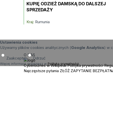
KUPIĘ ODZIEŻ DAMSKĄ DO DALSZEJ
SPRZEDAŻY
Kraj:
Rumunia
Ustawienia cookies
Używamy plików cookies analitycznych (
Google Analytics
) w c
O NAS
Zaakceptuj
Odrzuć
Więcej informacji znajdziesz w
Polityka prywatności
.
Cyberbiznes w Wikipedii
Polityka prywatności
Regu
Najczęstsze pytania
ZŁÓŻ ZAPYTANIE
BEZPŁATN