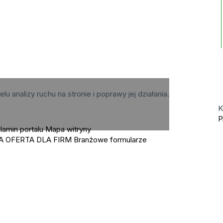
elu analizy ruchu na stronie i poprawy jej działania.
K
P
lamin portalu
Mapa witryny
A OFERTA DLA FIRM
Branżowe formularze