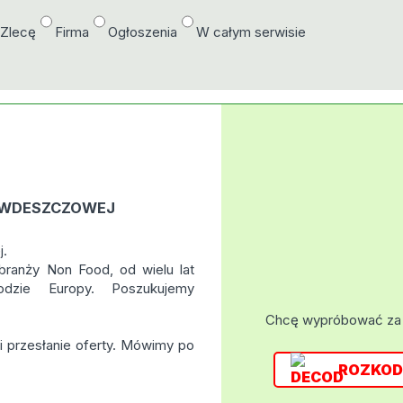
/Zlecę
Firma
Ogłoszenia
W całym serwisie
IWDESZCZOWEJ
j.
ranży Non Food, od wielu lat
odzie Europy. Poszukujemy
Chcę wypróbować za
i przesłanie oferty. Mówimy po
ROZKOD