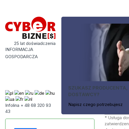
25 lat doświadczenia
INFORMACJA
GOSPODARCZA
SZUKASZ PRODUCENTA,
DOSTAWCY?
Napisz czego potrzebujesz
Infolina + 48 68 320 93
43
* Usługa do
zatwierdzeni