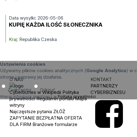
Data wysylki: 2026-05-06
KUPIĘ KAŻDA ILOŚĆ SŁONECZNIKA
Kraj:
Republika Czeska
Ustawienia cookies
Używamy plików cookies analitycznych (
Google Analytics
) w c
stronie i poprawy jej działania.
O NAS
KONTAKT
PARTNERZY
Zaakceptuj
Odrzuć
Cyberbiznes w Wikipedii
Polityka
CYBERBIZNESU
Więcej informacji znajdziesz w
Polityka prywatności
.
prywatności
Regulamin portalu
Mapa
witryny
Najczęstsze pytania
ZŁÓŻ
ZAPYTANIE
BEZPŁATNA OFERTA
DLA FIRM
Branżowe formularze