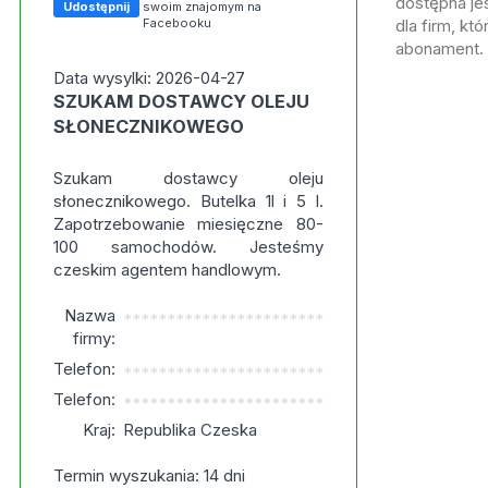
dostępna jes
Udostępnij
swoim znajomym na
Facebooku
dla firm, kt
abonament.
Data wysylki: 2026-04-27
SZUKAM DOSTAWCY OLEJU
SŁONECZNIKOWEGO
Szukam dostawcy oleju
słonecznikowego. Butelka 1l i 5 l.
Zapotrzebowanie miesięczne 80-
100 samochodów. Jesteśmy
czeskim agentem handlowym.
Nazwa
***********************
firmy:
Telefon:
***********************
Telefon:
***********************
Kraj:
Republika Czeska
Termin wyszukania: 14 dni