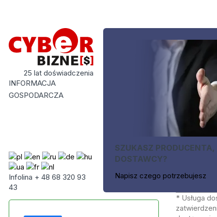
25 lat doświadczenia
INFORMACJA
GOSPODARCZA
SZUKASZ PRODUCENTA,
DOSTAWCY?
Napisz czego potrzebujesz
Infolina + 48 68 320 93
43
* Usługa do
zatwierdzeni