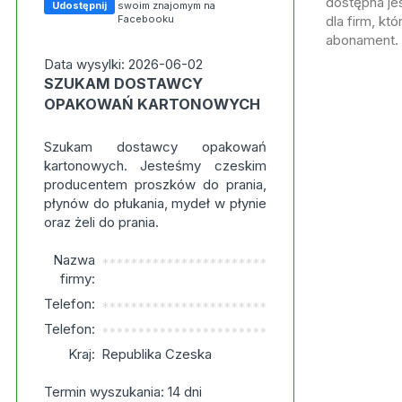
dostępna jes
Udostępnij
swoim znajomym na
Facebooku
dla firm, kt
abonament.
Data wysylki: 2026-06-02
SZUKAM DOSTAWCY
OPAKOWAŃ KARTONOWYCH
Szukam dostawcy opakowań
kartonowych. Jesteśmy czeskim
producentem proszków do prania,
płynów do płukania, mydeł w płynie
oraz żeli do prania.
Nazwa
***********************
firmy:
Telefon:
***********************
Telefon:
***********************
Kraj:
Republika Czeska
Termin wyszukania: 14 dni