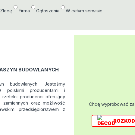
/Zlecę
Firma
Ogłoszenia
W całym serwisie
MASZYN BUDOWLANYCH
n budowlanych. Jesteśmy
z polskimi producentami i
rzetelni producenci oferujący
ci zamiennych oraz możliwość
Chcę wypróbować za
tewskim przedsiębiorstwem z
ROZKOD