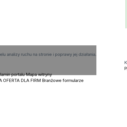
elu analizy ruchu na stronie i poprawy jej działania.
K
P
lamin portalu
Mapa witryny
A OFERTA DLA FIRM
Branżowe formularze