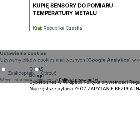
KUPIĘ SENSORY DO POMIARU
TEMPERATURY METALU
Kraj:
Republika Czeska
Ustawienia cookies
Używamy plików cookies analitycznych (
Google Analytics
) w c
O NAS
Zaakceptuj
Odrzuć
Więcej informacji znajdziesz w
Polityka prywatności
.
Cyberbiznes w Wikipedii
Polityka prywatności
Regu
Najczęstsze pytania
ZŁÓŻ ZAPYTANIE
BEZPŁATN