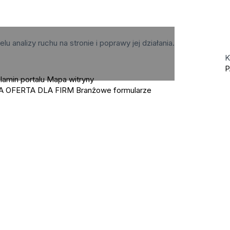
elu analizy ruchu na stronie i poprawy jej działania.
K
P
lamin portalu
Mapa witryny
A OFERTA DLA FIRM
Branżowe formularze