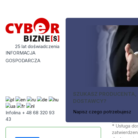
25 lat doświadczenia
INFORMACJA
GOSPODARCZA
SZUKASZ PRODUCENTA,
DOSTAWCY?
Napisz czego potrzebujesz
Infolina + 48 68 320 93
43
* Usługa do
zatwierdzeni