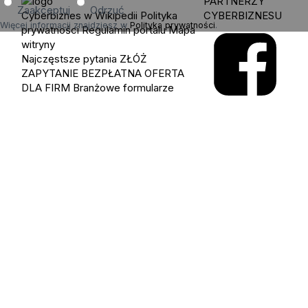
PARTNERZY
Zaakceptuj
Odrzuć
Cyberbiznes w Wikipedii
Polityka
CYBERBIZNESU
Więcej informacji znajdziesz w
Polityka prywatności
.
prywatności
Regulamin portalu
Mapa
witryny
Najczęstsze pytania
ZŁÓŻ
ZAPYTANIE
BEZPŁATNA OFERTA
DLA FIRM
Branżowe formularze