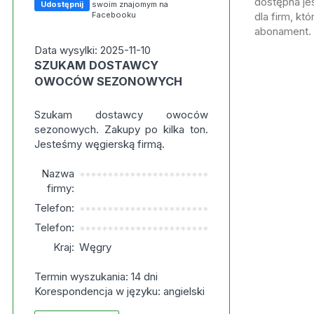
dostępna jes
Udostępnij
swoim znajomym na
Facebooku
dla firm, kt
abonament.
Data wysylki: 2025-11-10
SZUKAM DOSTAWCY
OWOCÓW SEZONOWYCH
Szukam dostawcy owoców
sezonowych. Zakupy po kilka ton.
Jesteśmy węgierską firmą.
Nazwa
***********************
firmy:
Telefon:
***********************
Telefon:
***********************
Kraj:
Węgry
Termin wyszukania: 14 dni
Korespondencja w języku: angielski