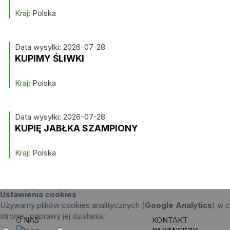
Kraj:
Polska
Data wysylki: 2026-07-28
KUPIMY ŚLIWKI
Kraj:
Polska
Data wysylki: 2026-07-28
KUPIĘ JABŁKA SZAMPIONY
Kraj:
Polska
Ustawienia cookies
Używamy plików cookies analitycznych (
Google Analytics
) w c
stronie i poprawy jej działania.
O NAS
KONTAKT