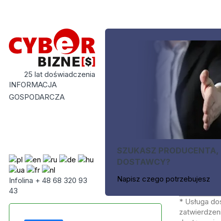
25 lat doświadczenia
INFORMACJA
GOSPODARCZA
SZUKASZ PRODUCENTA,
DOSTAWCY?
Napisz czego potrzebujesz
Infolina + 48 68 320 93
43
* Usługa do
zatwierdzeni