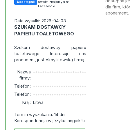
dostępna jes
Udostępnij
swoim znajomym na
Facebooku
dla firm, kt
abonament.
Data wysylki: 2026-04-03
SZUKAM DOSTAWCY
PAPIERU TOALETOWEGO
Szukam dostawcy papieru
toaletowego. Interesuje nas
producent, jesteśmy litewską firmą.
Nazwa
***********************
firmy:
Telefon:
***********************
Telefon:
***********************
Kraj:
Litwa
Termin wyszukania: 14 dni
Korespondencja w języku: angielski