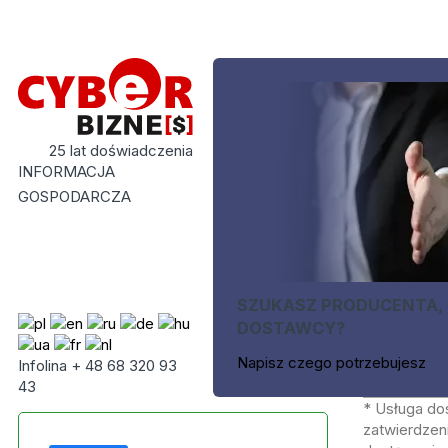
25 lat doświadczenia
INFORMACJA
GOSPODARCZA
SZUKASZ PRODUCENTA,
DOSTAWCY?
Napisz czego potrzebujesz
Infolina + 48 68 320 93
43
* Usługa do
zatwierdzeni