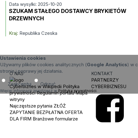
Data wysylki: 2025-10-20
SZUKAM STAŁEGO DOSTAWCY BRYKIETÓW
DRZEWNYCH
Kraj:
Republika Czeska
Ustawienia cookies
Używamy plików cookies analitycznych (
Google Analytics
) w c
stronie i poprawy jej działania.
O NAS
KONTAKT
PARTNERZY
Zaakceptuj
Odrzuć
Cyberbiznes w Wikipedii
Polityka
CYBERBIZNESU
Więcej informacji znajdziesz w
Polityka prywatności
.
prywatności
Regulamin portalu
Mapa
witryny
Najczęstsze pytania
ZŁÓŻ
ZAPYTANIE
BEZPŁATNA OFERTA
DLA FIRM
Branżowe formularze