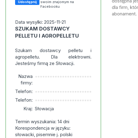
dostępna jes
Udostępnij
swoim znajomym na
Facebooku
dla firm, kt
abonament.
Data wysylki: 2025-11-21
SZUKAM DOSTAWCY
PELLETU I AGROPELLETU
Szukam dostawcy pelletu i
agropelletu. Dla elektrowni.
Jesteśmy firmą ze Słowacji.
Nazwa
***********************
firmy:
Telefon:
***********************
Telefon:
***********************
Kraj:
Słowacja
Termin wyszukania: 14 dni
Korespondencja w języku:
słowacki, pisemnie j. polski