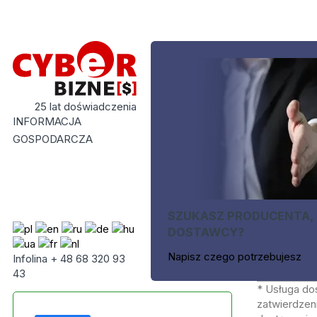
25 lat doświadczenia
INFORMACJA
GOSPODARCZA
SZUKASZ PRODUCENTA,
DOSTAWCY?
Napisz czego potrzebujesz
Infolina + 48 68 320 93
43
* Usługa do
zatwierdzeni