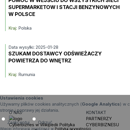
POMOC W WEJŚCIU DO WSZYSTKICH SIECI
SUPERMARKETOW I STACJI BENZYNOWYCH
W POLSCE
Kraj:
Polska
Data wysylki: 2025-01-28
SZUKAM DOSTAWCY ODŚWIEŻACZY
POWIETRZA DO WNĘTRZ
Kraj:
Rumunia
Ustawienia cookies
Używamy plików cookies analitycznych (
Google Analytics
) w c
stronie i poprawy jej działania.
O NAS
KONTAKT
PARTNERZY
Zaakceptuj
Odrzuć
Cyberbiznes w Wikipedii
Polityka
CYBERBIZNESU
Więcej informacji znajdziesz w
Polityka prywatności
.