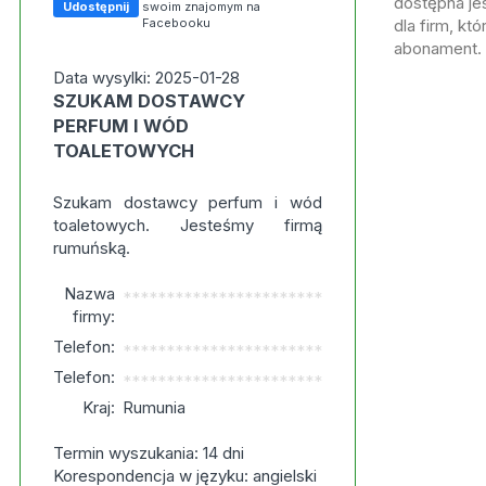
dostępna jes
Udostępnij
swoim znajomym na
Facebooku
dla firm, kt
abonament.
Data wysylki: 2025-01-28
SZUKAM DOSTAWCY
PERFUM I WÓD
TOALETOWYCH
Szukam dostawcy perfum i wód
toaletowych. Jesteśmy firmą
rumuńską.
Nazwa
***********************
firmy:
Telefon:
***********************
Telefon:
***********************
Kraj:
Rumunia
Termin wyszukania: 14 dni
Korespondencja w języku: angielski