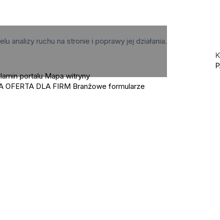
elu analizy ruchu na stronie i poprawy jej działania.
K
P
lamin portalu
Mapa witryny
A OFERTA DLA FIRM
Branżowe formularze