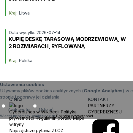
Kraj:
Litwa
Data wysylki: 2026-07-14
KUPIĘ DESKĘ TARASOWĄ MODRZEWIOWĄ, W
2 ROZMIARACH, RYFLOWANĄ
Kraj:
Polska
Ustawienia cookies
Używamy plików cookies analitycznych (
Google Analytics
) w c
stronie i poprawy jej działania.
O NAS
KONTAKT
PARTNERZY
Zaakceptuj
Odrzuć
Cyberbiznes w Wikipedii
Polityka
CYBERBIZNESU
Więcej informacji znajdziesz w
Polityka prywatności
.
prywatności
Regulamin portalu
Mapa
witryny
Najczęstsze pytania
ZŁÓŻ