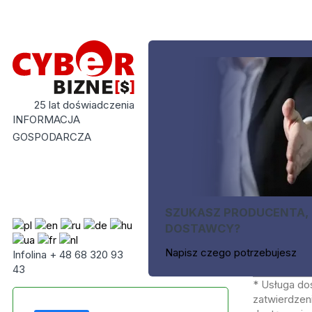
25 lat doświadczenia
INFORMACJA
GOSPODARCZA
SZUKASZ PRODUCENTA,
DOSTAWCY?
Napisz czego potrzebujesz
Infolina + 48 68 320 93
43
* Usługa do
zatwierdzeni