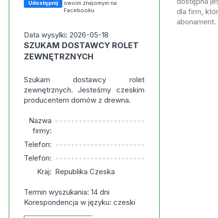
dostępna jes
Udostępnij
swoim znajomym na
Facebooku
dla firm, kt
abonament.
Data wysylki: 2026-05-18
SZUKAM DOSTAWCY ROLET
ZEWNĘTRZNYCH
Szukam dostawcy rolet
zewnętrznych. Jesteśmy czeskim
producentem domów z drewna.
Nazwa
***********************
firmy:
Telefon:
***********************
Telefon:
***********************
Kraj:
Republika Czeska
Termin wyszukania: 14 dni
Korespondencja w języku: czeski