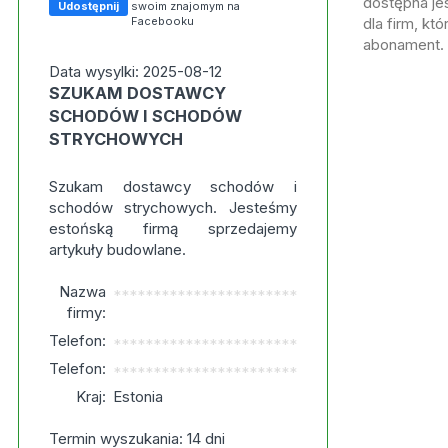
dostępna jes
Udostępnij
swoim znajomym na
Facebooku
dla firm, kt
abonament.
Data wysylki: 2025-08-12
SZUKAM DOSTAWCY
SCHODÓW I SCHODÓW
STRYCHOWYCH
Szukam dostawcy schodów i
schodów strychowych. Jesteśmy
estońską firmą sprzedajemy
artykuły budowlane.
Nazwa
***********************
firmy:
Telefon:
***********************
Telefon:
***********************
Kraj:
Estonia
Termin wyszukania: 14 dni