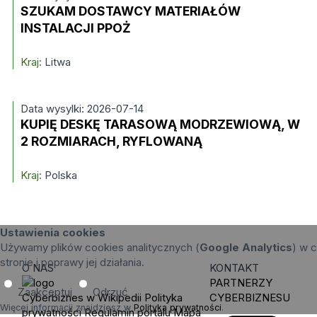
SZUKAM DOSTAWCY MATERIAŁÓW
INSTALACJI PPOŻ
Kraj:
Litwa
Data wysylki: 2026-07-14
KUPIĘ DESKĘ TARASOWĄ MODRZEWIOWĄ, W
2 ROZMIARACH, RYFLOWANĄ
Kraj:
Polska
Ustawienia cookies
Używamy plików cookies analitycznych (
Google Analytics
) w c
stronie i poprawy jej działania.
O NAS
KONTAKT
PARTNERZY
Zaakceptuj
Odrzuć
Cyberbiznes w Wikipedii
Polityka
CYBERBIZNESU
Więcej informacji znajdziesz w
Polityka prywatności
.
prywatności
Regulamin portalu
Mapa