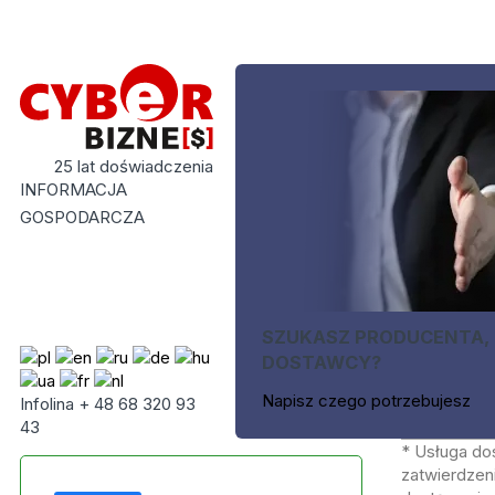
25 lat doświadczenia
INFORMACJA
GOSPODARCZA
SZUKASZ PRODUCENTA,
DOSTAWCY?
Napisz czego potrzebujesz
Infolina + 48 68 320 93
43
* Usługa do
zatwierdzeni