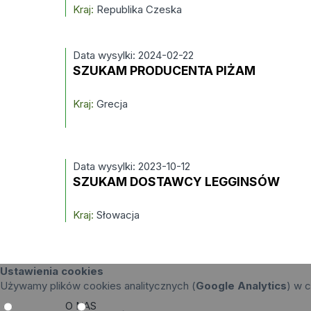
Kraj:
Republika Czeska
Data wysylki: 2024-02-22
SZUKAM PRODUCENTA PIŻAM
Kraj:
Grecja
Data wysylki: 2023-10-12
SZUKAM DOSTAWCY LEGGINSÓW
Kraj:
Słowacja
Ustawienia cookies
Używamy plików cookies analitycznych (
Google Analytics
) w c
O NAS