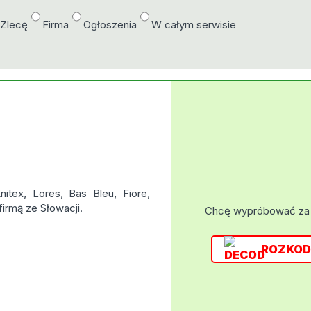
/Zlecę
Firma
Ogłoszenia
W całym serwisie
itex, Lores, Bas Bleu, Fiore,
irmą ze Słowacji.
Chcę wypróbować za
ROZKOD