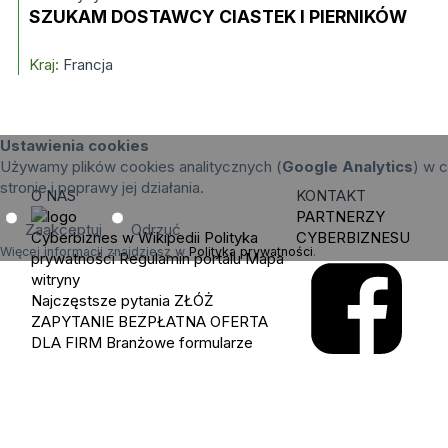
SZUKAM DOSTAWCY CIASTEK I PIERNIKÓW
Kraj:
Francja
Ustawienia cookies
Używamy plików cookies analitycznych (
Google Analytics
) w c
stronie i poprawy jej działania.
O NAS
KONTAKT
PARTNERZY
Zaakceptuj
Odrzuć
Cyberbiznes w Wikipedii
Polityka
CYBERBIZNESU
Więcej informacji znajdziesz w
Polityka prywatności
.
prywatności
Regulamin portalu
Mapa
witryny
Najczęstsze pytania
ZŁÓŻ
ZAPYTANIE
BEZPŁATNA OFERTA
DLA FIRM
Branżowe formularze