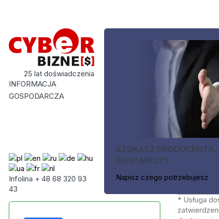
25 lat doświadczenia
INFORMACJA
GOSPODARCZA
SZUKASZ PRODUCENTA,
DOSTAWCY?
Napisz czego potrzebujesz
Infolina + 48 68 320 93
43
* Usługa do
zatwierdzeni