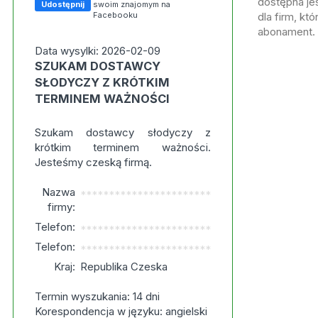
dostępna jes
Udostępnij
swoim znajomym na
Facebooku
dla firm, kt
abonament.
Data wysylki: 2026-02-09
SZUKAM DOSTAWCY
SŁODYCZY Z KRÓTKIM
TERMINEM WAŻNOŚCI
Szukam dostawcy słodyczy z
krótkim terminem ważności.
Jesteśmy czeską firmą.
Nazwa
***********************
firmy:
Telefon:
***********************
Telefon:
***********************
Kraj:
Republika Czeska
Termin wyszukania: 14 dni
Korespondencja w języku: angielski