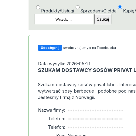
Produkty/Usługi
Sprzedam/Giełda
Kupię
Udostępnij
swoim znajomym na Facebooku
Data wysylki: 2026-05-21
SZUKAM DOSTAWCY SOSÓW PRIVAT 
Szukam dostawcy sosów privat label. Interes
wytwarzać sosy barbecue i podobne pod nas
Jestesmy firmą z Norwegii.
Nazwa firmy:
***********************
Telefon:
***********************
Telefon:
***********************
Kraj:
Norwegia