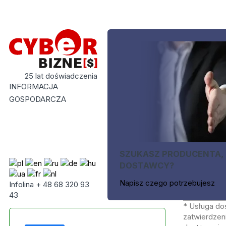
25 lat doświadczenia
INFORMACJA
GOSPODARCZA
SZUKASZ PRODUCENTA,
DOSTAWCY?
Napisz czego potrzebujesz
Infolina + 48 68 320 93
43
* Usługa do
zatwierdzeni