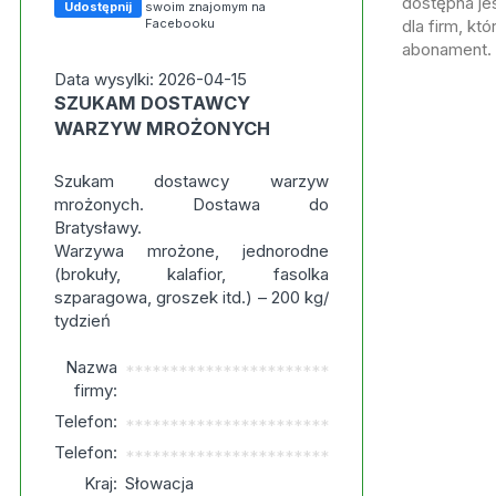
dostępna jes
Udostępnij
swoim znajomym na
Facebooku
dla firm, kt
abonament.
Data wysylki: 2026-04-15
SZUKAM DOSTAWCY
WARZYW MROŻONYCH
Szukam dostawcy warzyw
mrożonych. Dostawa do
Bratysławy.
Warzywa mrożone, jednorodne
(brokuły, kalafior, fasolka
szparagowa, groszek itd.) – 200 kg/
tydzień
Nazwa
***********************
firmy:
Telefon:
***********************
Telefon:
***********************
Kraj:
Słowacja