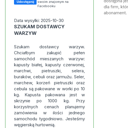
dostępna jes
Udostępnij
swoim znajomym na
Facebooku
dla firm, kt
abonament.
Data wysylki: 2025-10-30
SZUKAM DOSTAWCY
WARZYW
Szukam dostawcy warzyw.
Chciałbym zakupić pełen
samochód mieszanych warzyw:
kapusty białej, kapusty czerwonej,
marchwi, pietruszki, selera,
buraków, cebuli oraz jarmużu. Seler,
marchew, korzeń pietruszki oraz
cebula są pakowane w worki po 10
kg. Kapusta pakowana jest w
skrzynie po 1000 kg. Przy
korzystnych cenach planujemy
zamówienia w ilości jednego
samochodu tygodniowo. Jesteśmy
węgierską hurtownią.