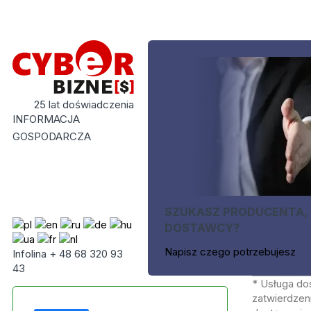
25 lat doświadczenia
INFORMACJA
GOSPODARCZA
SZUKASZ PRODUCENTA,
DOSTAWCY?
Napisz czego potrzebujesz
Infolina + 48 68 320 93
43
* Usługa do
zatwierdzeni