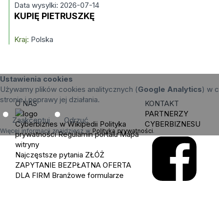
Data wysylki: 2026-07-14
KUPIĘ PIETRUSZKĘ
Kraj:
Polska
Ustawienia cookies
Używamy plików cookies analitycznych (
Google Analytics
) w c
stronie i poprawy jej działania.
O NAS
KONTAKT
PARTNERZY
Zaakceptuj
Odrzuć
Cyberbiznes w Wikipedii
Polityka
CYBERBIZNESU
Więcej informacji znajdziesz w
Polityka prywatności
.
prywatności
Regulamin portalu
Mapa
witryny
Najczęstsze pytania
ZŁÓŻ
ZAPYTANIE
BEZPŁATNA OFERTA
DLA FIRM
Branżowe formularze