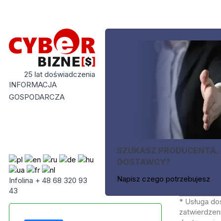
25 lat doświadczenia
INFORMACJA
GOSPODARCZA
SZUKASZ PRODUCENTA,
DOSTAWCY?
Napisz czego potrzebujesz
Infolina + 48 68 320 93
43
* Usługa do
zatwierdzeni