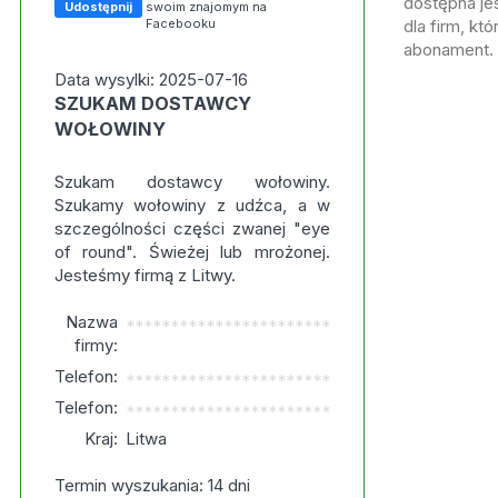
dostępna jes
Udostępnij
swoim znajomym na
Facebooku
dla firm, kt
abonament.
Data wysylki: 2025-07-16
SZUKAM DOSTAWCY
WOŁOWINY
Szukam dostawcy wołowiny.
Szukamy wołowiny z udźca, a w
szczególności części zwanej "eye
of round". Świeżej lub mrożonej.
Jesteśmy firmą z Litwy.
Nazwa
***********************
firmy:
Telefon:
***********************
Telefon:
***********************
Kraj:
Litwa
Termin wyszukania: 14 dni