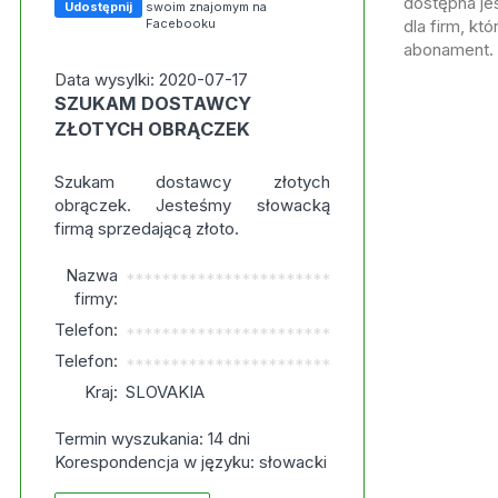
dostępna jes
Udostępnij
swoim znajomym na
Facebooku
dla firm, kt
abonament.
Data wysylki: 2020-07-17
SZUKAM DOSTAWCY
ZŁOTYCH OBRĄCZEK
Szukam dostawcy złotych
obrączek. Jesteśmy słowacką
firmą sprzedającą złoto.
Nazwa
***********************
firmy:
Telefon:
***********************
Telefon:
***********************
Kraj:
SLOVAKIA
Termin wyszukania: 14 dni
Korespondencja w języku: słowacki