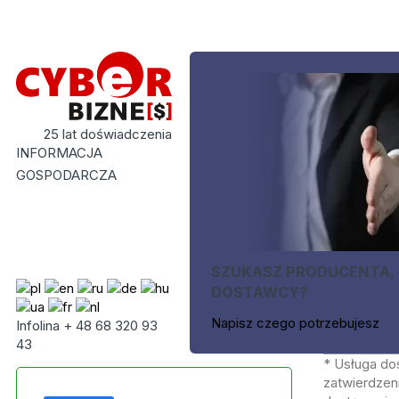
25 lat doświadczenia
INFORMACJA
GOSPODARCZA
SZUKASZ PRODUCENTA,
DOSTAWCY?
Napisz czego potrzebujesz
Infolina + 48 68 320 93
43
* Usługa do
zatwierdzeni