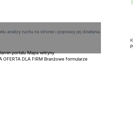
elu analizy ruchu na stronie i poprawy jej działania.
K
P
lamin portalu
Mapa witryny
A OFERTA DLA FIRM
Branżowe formularze