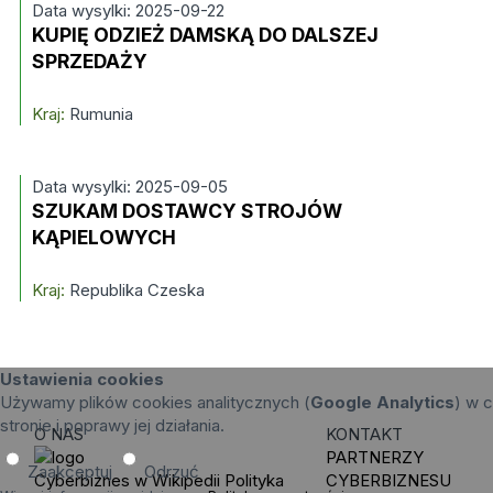
Data wysylki: 2025-09-22
KUPIĘ ODZIEŻ DAMSKĄ DO DALSZEJ
SPRZEDAŻY
Kraj:
Rumunia
Data wysylki: 2025-09-05
SZUKAM DOSTAWCY STROJÓW
KĄPIELOWYCH
Kraj:
Republika Czeska
Ustawienia cookies
Używamy plików cookies analitycznych (
Google Analytics
) w c
stronie i poprawy jej działania.
O NAS
KONTAKT
PARTNERZY
Zaakceptuj
Odrzuć
Cyberbiznes w Wikipedii
Polityka
CYBERBIZNESU