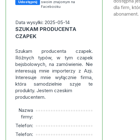
dostępna jes
Udostępnij
swoim znajomym na
Facebooku
dla firm, kt
abonament.
Data wysylki: 2025-05-14
SZUKAM PRODUCENTA
CZAPEK
Szukam producenta czapek.
Różnych typów, w tym czapek
bejsbolowych, na zamówienie. Nie
interesują mnie importerzy z Azji.
Interesuje mnie wyłącznie firma,
która samodzielnie szyje te
produkty. Jestem czeskim
producentem.
Nazwa
***********************
firmy:
Telefon:
***********************
Telefon:
***********************