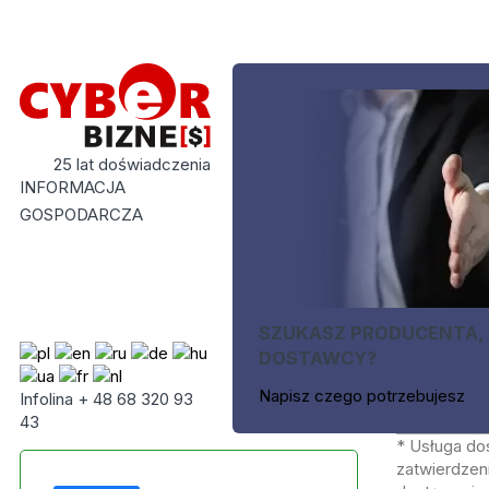
25 lat doświadczenia
INFORMACJA
GOSPODARCZA
SZUKASZ PRODUCENTA,
DOSTAWCY?
Napisz czego potrzebujesz
Infolina + 48 68 320 93
43
* Usługa do
zatwierdzeni