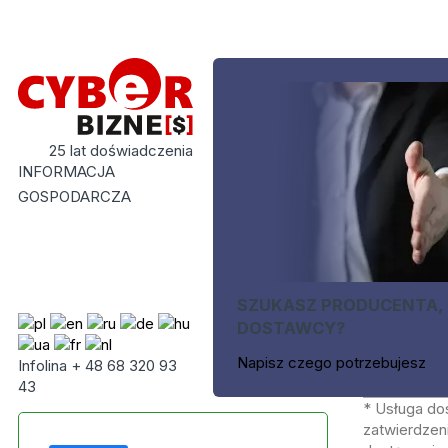
25 lat doświadczenia
INFORMACJA
GOSPODARCZA
SZUKASZ PRODUCENTA,
DOSTAWCY?
Napisz czego potrzebujesz
Infolina + 48 68 320 93
43
* Usługa do
zatwierdzeni