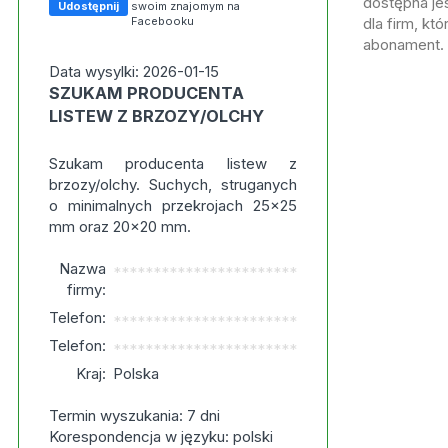
dostępna jes
Udostępnij
swoim znajomym na
Facebooku
dla firm, kt
abonament.
Data wysylki: 2026-01-15
SZUKAM PRODUCENTA
LISTEW Z BRZOZY/OLCHY
Szukam producenta listew z
brzozy/olchy. Suchych, struganych
o minimalnych przekrojach 25×25
mm oraz 20×20 mm.
Nazwa
***********************
firmy:
Telefon:
***********************
Telefon:
***********************
Kraj:
Polska
Termin wyszukania: 7 dni
Korespondencja w języku: polski