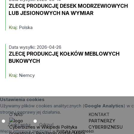
ZLECĘ PRODUKCJĘ DESEK MODRZEWIOWYCH
LUB JESIONOWYCH NA WYMIAR
Kraj:
Polska
Data wysylki: 2026-04-26
ZLECĘ PRODUKCJĘ KOŁKÓW MEBLOWYCH
BUKOWYCH
Kraj:
Niemcy
Ustawienia cookies
Używamy plików cookies analitycznych (
Google Analytics
) w c
stronie i poprawy jej działania.
O NAS
KONTAKT
PARTNERZY
Zaakceptuj
Odrzuć
Cyberbiznes w Wikipedii
Polityka
CYBERBIZNESU
Więcej informacji znajdziesz w
Polityka prywatności
.
prywatności
Regulamin portalu
Mapa